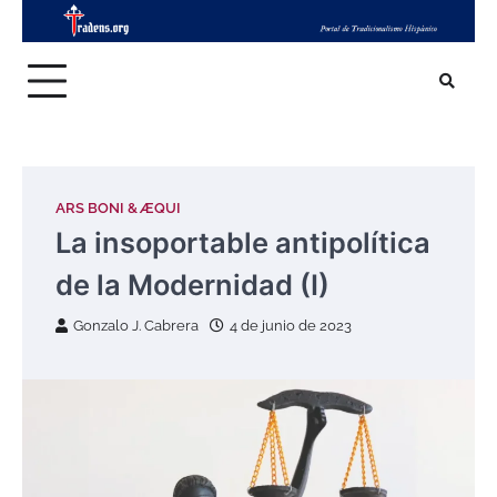
Skip
to
content
ARS BONI & ÆQUI
La insoportable antipolítica
de la Modernidad (I)
Gonzalo J. Cabrera
4 de junio de 2023