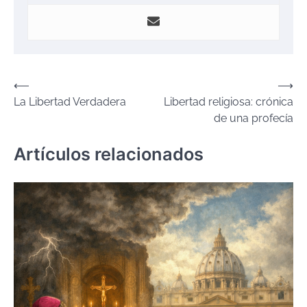
Navegación
⟵
⟶
La Libertad Verdadera
Libertad religiosa: crónica
de
de una profecía
entradas
Artículos relacionados