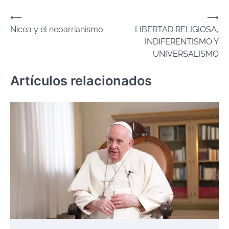
Navegación
⟵
⟶
Nicea y el neoarrianismo
LIBERTAD RELIGIOSA,
de
INDIFERENTISMO Y
entradas
UNIVERSALISMO
Artículos relacionados