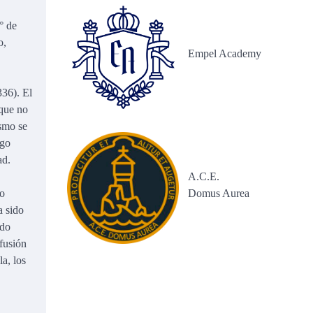
° de
o,
Empel Academy
336). El
 que no
ismo se
ego
ad.
A.C.E.
Domus Aurea
io
a sido
edo
fusión
a, los