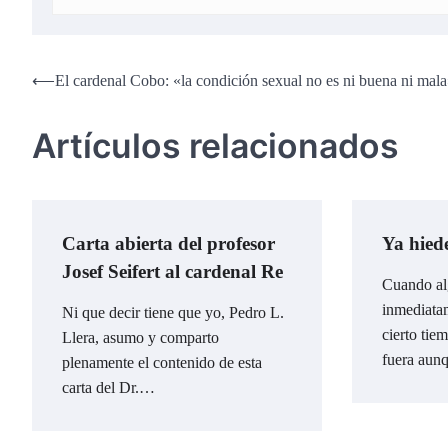
Navegación
⟵
El cardenal Cobo: «la condición sexual no es ni buena ni mal
de
Artículos relacionados
entradas
Carta abierta del profesor
Ya hied
Josef Seifert al cardenal Re
Cuando al
inmediata
Ni que decir tiene que yo, Pedro L.
cierto tie
Llera, asumo y comparto
fuera aun
plenamente el contenido de esta
carta del Dr.…