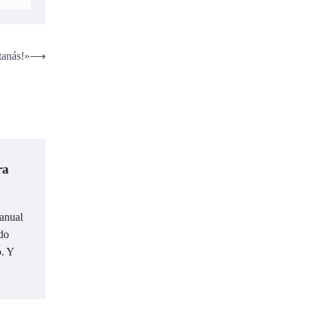
tanás!»
⟶
ra
Manual
ido
o. Y