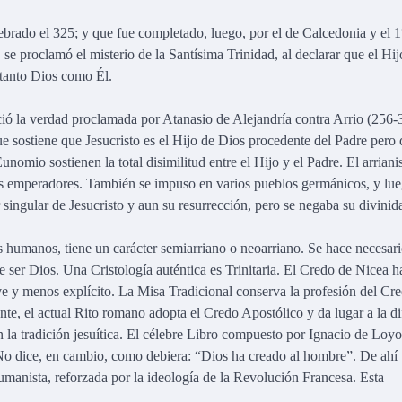
brado el 325; y que fue completado, luego, por el de Calcedonia y el 1
se proclamó el misterio de la Santísima Trinidad, al declarar que el Hij
r tanto Dios como Él.
ció la verdad proclamada por Atanasio de Alejandría contra Arrio (256-
que sostiene que Jesucristo es el Hijo de Dios procedente del Padre pero
unomio sostienen la total disimilitud entre el Hijo y el Padre. El arrian
os emperadores. También se impuso en varios pueblos germánicos, y lu
 singular de Jesucristo y aun su resurrección, pero se negaba su divinid
os humanos, tiene un carácter semiarriano o neoarriano. Se hace necesar
 ser Dios. Una Cristología auténtica es Trinitaria. El Credo de Nicea h
e y menos explícito. La Misa Tradicional conserva la profesión del Cr
te, el actual Rito romano adopta el Credo Apostólico y da lugar a la di
 la tradición jesuítica. El célebre Libro compuesto por Ignacio de Loyol
No dice, en cambio, como debiera: “Dios ha creado al hombre”. De ahí
anista, reforzada por la ideología de la Revolución Francesa. Esta