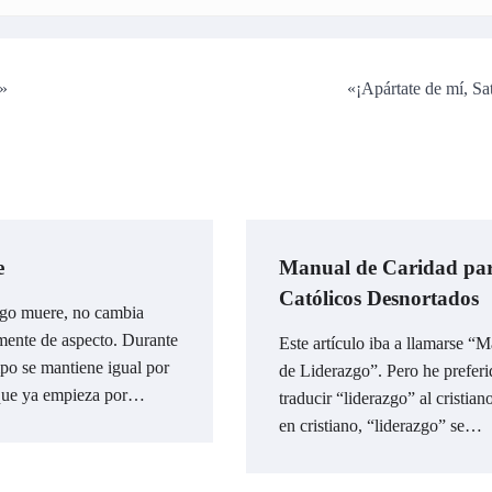
a»
«¡Apártate de mí, Sa
e
Manual de Caridad pa
Católicos Desnortados
go muere, no cambia
mente de aspecto. Durante
Este artículo iba a llamarse “
mpo se mantiene igual por
de Liderazgo”. Pero he prefer
que ya empieza por…
traducir “liderazgo” al cristian
en cristiano, “liderazgo” se…