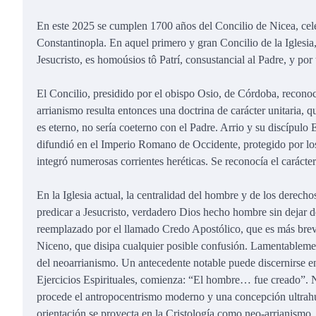
En este 2025 se cumplen 1700 años del Concilio de Nicea, cele
Constantinopla. En aquel primero y gran Concilio de la Iglesia, 
Jesucristo, es homoúsios tô Patrí, consustancial al Padre, y po
El Concilio, presidido por el obispo Osio, de Córdoba, recono
arrianismo resulta entonces una doctrina de carácter unitaria, 
es eterno, no sería coeterno con el Padre. Arrio y su discípulo E
difundió en el Imperio Romano de Occidente, protegido por l
integró numerosas corrientes heréticas. Se reconocía el carácter
En la Iglesia actual, la centralidad del hombre y de los derech
predicar a Jesucristo, verdadero Dios hecho hombre sin dejar de
reemplazado por el llamado Credo Apostólico, que es más brev
Niceno, que disipa cualquier posible confusión. Lamentablemen
del neoarrianismo. Un antecedente notable puede discernirse en
Ejercicios Espirituales, comienza: “El hombre… fue creado”. 
procede el antropocentrismo moderno y una concepción ultrahum
orientación se proyecta en la Cristología como neo-arrianismo.