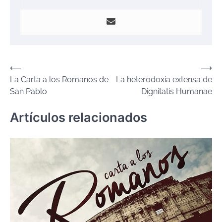
Navegación
⟵
⟶
La Carta a los Romanos de
La heterodoxia extensa de
de
San Pablo
Dignitatis Humanae
entradas
Artículos relacionados