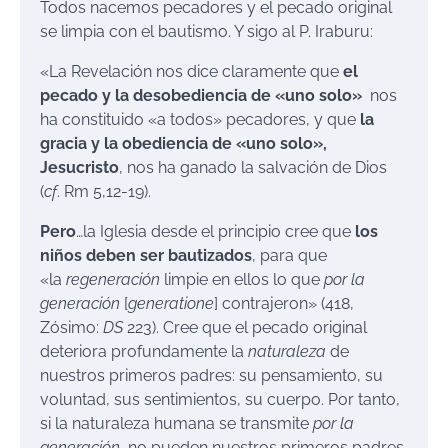
Todos nacemos pecadores y el pecado original
se limpia con el bautismo. Y sigo al P. Iraburu:
«La Revelación nos dice claramente que
el
pecado y la desobediencia de «uno solo»
nos
ha constituido «a todos» pecadores, y que
la
gracia y la obediencia de «uno solo»,
Jesucristo
, nos ha ganado la salvación de Dios
(
cf
. Rm 5,12-19).
Pero
…la Iglesia desde el principio cree que
los
niños deben ser bautizados
, para que
«la
regeneración
limpie en ellos lo que
por la
generación
[
generatione
] contrajeron» (418,
Zósimo:
DS
223). Cree que el pecado original
deteriora profundamente la
naturaleza
de
nuestros primeros padres: su pensamiento, su
voluntad, sus sentimientos, su cuerpo. Por tanto,
si la naturaleza humana se transmite
por la
generación
, no pueden nuestros primeros padres,