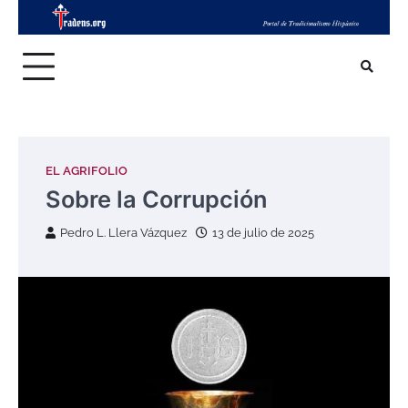
Skip
to
content
EL AGRIFOLIO
Sobre la Corrupción
Pedro L. Llera Vázquez
13 de julio de 2025