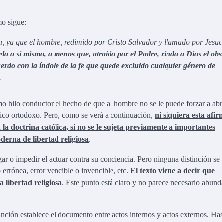
mo sigue:
za, ya que el hombre, redimido por Cristo Salvador y llamado por Jesuc
la a sí mismo, a menos que, atraído por el Padre, rinda a Dios el ob
uerdo con la índole de la fe que quede excluido cualquier género de
.
o hilo conductor el hecho de que al hombre no se le puede forzar a abr
lico ortodoxo. Pero, como se verá a continuación,
ni siquiera esta afi
 doctrina católica, si no se le sujeta previamente a importantes
oderna de libertad religiosa
.
ar o impedir el actuar contra su conciencia. Pero ninguna distinción se
o errónea, error vencible o invencible, etc.
El texto viene a decir que
a libertad religiosa
. Este punto está claro y no parece necesario abun
inción establece el documento entre actos internos y actos externos. Has