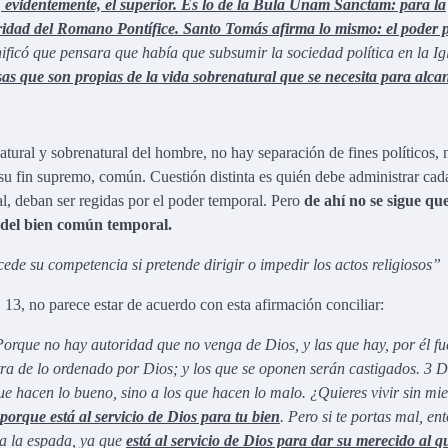
 evidentemente, el superior. Es lo de la Bula Unam Sanctam: para la
oridad del Romano Pontífice. Santo Tomás afirma lo mismo: el poder p
ificó que pensara que había que subsumir la sociedad política en la Igl
osas que son propias de la vida sobrenatural que se necesita para alca
ural y sobrenatural del hombre, no hay separación de fines políticos, 
 su fin supremo, común. Cuestión distinta es quién debe administrar cad
al, deban ser regidas por el poder temporal. Pero
de ahí no se sigue que
 del bien común temporal.
cede su competencia si pretende dirigir o impedir los actos religiosos”
 13, no parece estar de acuerdo con esta afirmación conciliar:
Porque no hay autoridad que no venga de Dios, y las que hay, por él f
tra de lo ordenado por Dios; y los que se oponen serán castigados. 3 
e hacen lo bueno, sino a los que hacen lo malo. ¿Quieres vivir sin mie
porque está al servicio de Dios para tu bien
. Pero si te portas mal, en
va la espada, ya que
está al servicio de Dios para dar su merecido al 