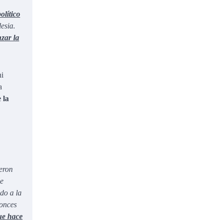
olítico
esia.
nzar la
ni
a
 la
ueron
De
do a la
tonces
que hace