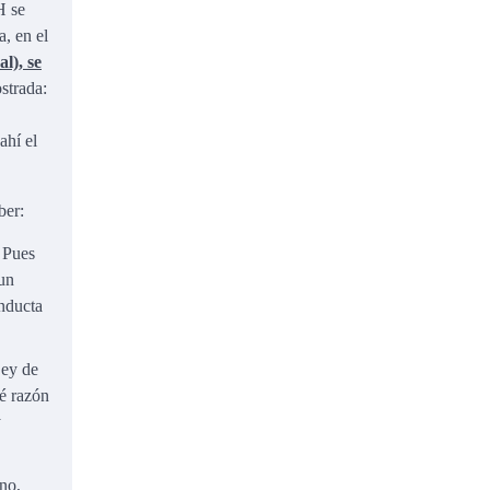
H se
a, en el
l), se
strada:
ahí el
ber:
. Pues
 un
nducta
Ley de
ué razón
y
no,