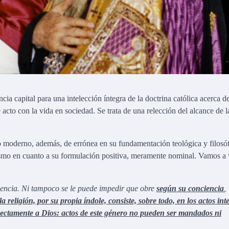
ia capital para una intelección íntegra de la doctrina católica acerca de
e acto con la vida en sociedad. Se trata de una relección del alcance de l
smo moderno, además, de errónea en su fundamentación teológica y filosóf
ismo en cuanto a su formulación positiva, meramente nominal. Vamos a 
iencia. Ni tampoco se le puede impedir que obre
según su conciencia
,
 la religión, por su propia índole, consiste, sobre todo, en los actos int
directamente a Dios: actos de este género no pueden ser mandados ni