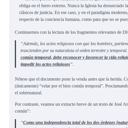
obliga en el fuero externo. Nunca la Iglesia ha denunciado 
clásicos de justicia. En ese caso, y en el paradigma moderno,
respecto de la conciencia humana, como para que no se pued
Continuemos con la lectura de los fragmentos relevantes de DH
“Además, los actos religiosos con que los hombres, partien
trascienden por su naturaleza el orden terrestre y temporal
común temporal, debe reconocer y favorecer la vida religi
impedir los actos religiosos
”.
Nótese que el documento pone la venda antes que la herida. C
(únicamente) “velar por el bien común temporal”. Proclamando a
el sobrenatural.
Por contraste, veamos un extracto breve de un texto de José A
común”:
“
Como una independencia total de los dos órdenes [natura