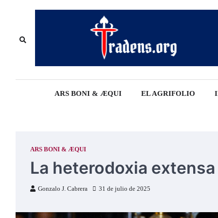
Skip
to
content
ARS BONI & ÆQUI
EL AGRIFOLIO
ARS BONI & ÆQUI
La heterodoxia extensa
Gonzalo J. Cabrera
31 de julio de 2025