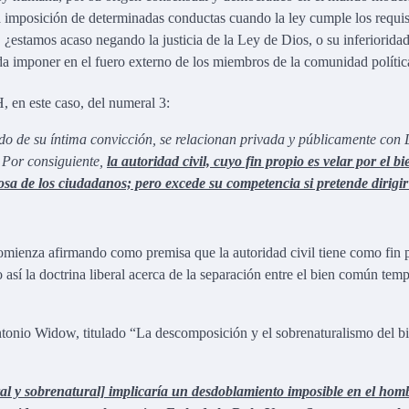
la imposición de determinadas conductas cuando la ley cumple los requis
 ¿estamos acaso negando la justicia de la Ley de Dios, o su inferiorida
a imponer en el fuero externo de los miembros de la comunidad polític
, en este caso, del numeral 3:
do de su íntima convicción, se relacionan privada y públicamente con 
. Por consiguiente,
la autoridad civil, cuyo fin propio es velar por el bi
osa de los ciudadanos; pero excede su competencia si pretende dirigir
omienza afirmando como premisa que la autoridad civil tiene como fin 
sí la doctrina liberal acerca de la separación entre el bien común temp
ntonio Widow, titulado “La descomposición y el sobrenaturalismo del b
l y sobrenatural] implicaría un desdoblamiento imposible en el homb