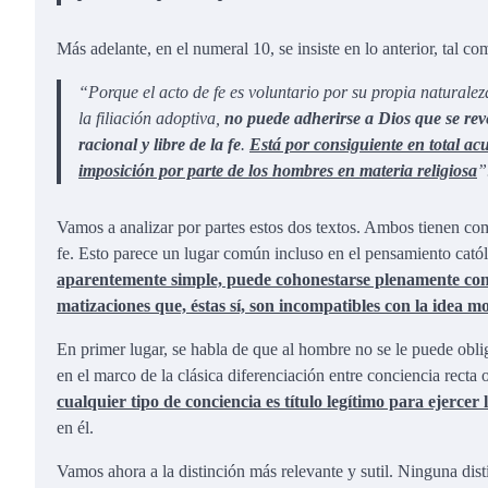
Más adelante, en el numeral 10, se insiste en lo anterior, tal co
“Porque el acto de fe es voluntario por su propia naturale
la filiación adoptiva,
no puede adherirse a Dios que se reve
racional y libre de la fe
.
Está por consiguiente en total ac
imposición por parte de los hombres en materia religiosa
”
Vamos a analizar por partes estos dos textos. Ambos tienen com
fe. Esto parece un lugar común incluso en el pensamiento cató
aparentemente simple, puede cohonestarse plenamente con la
matizaciones que, éstas sí, son incompatibles con la idea m
En primer lugar, se habla de que al hombre no se le puede oblig
en el marco de la clásica diferenciación entre conciencia recta 
cualquier tipo de conciencia es título legítimo para ejercer l
en él.
Vamos ahora a la distinción más relevante y sutil. Ninguna dist