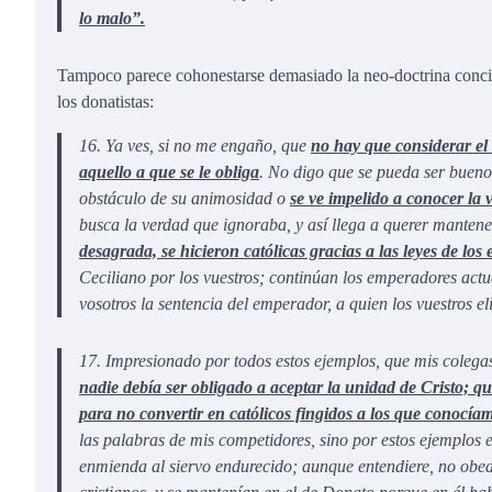
lo malo”.
Tampoco parece cohonestarse demasiado la neo-doctrina concilia
los donatistas:
16. Ya ves, si no me engaño, que
no hay que considerar el 
aquello a que se le obliga
. No digo que se pueda ser bueno 
obstáculo de su animosidad o
se ve impelido a conocer la
busca la verdad que ignoraba, y así llega a querer mantene
desagrada, se hicieron católicas gracias a las leyes de lo
Ceciliano por los vuestros; continúan los emperadores actu
vosotros la sentencia del emperador, a quien los vuestros el
17. Impresionado por todos estos ejemplos, que mis coleg
nadie debía ser obligado a aceptar la unidad de Cristo; qu
para no convertir en católicos fingidos a los que conocí
las palabras de mis competidores, sino por estos ejemplos 
enmienda al siervo endurecido; aunque entendiere, no obe