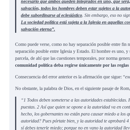
necesario que ambos queden integrados en uno, que será,
salvación, todos los hombres deben estar sujetos a la aut
debe subordinarse al eclesiástico
. Sin embargo, eso no sign
La sociedad política está sujeta a la Iglesia en aquellas c
salvación eterna”.
Como puede verse, como no hay separación posible entre fin nat
separación posible entre Iglesia y Estado. El hombre es uno, y
parcela, de ahí que las cuestiones temporales, por norma gener
comunidad política deba regirse únicamente por las reglas
Consecuencia del error anterior es la afirmación que sigue: “
ex
No obstante, la palabra de Dios, en el siguiente pasaje de Rom,
“1 Todos deben someterse a las autoridades establecidas. 
puestas. 2 Así que quien se opone a la autoridad va en con
hecho, los gobernantes no están para causar miedo a los qu
autoridad? Pues pórtate bien, y la autoridad te aprobará 4
sí debes tenerle miedo; porque no en vano la autoridad lle