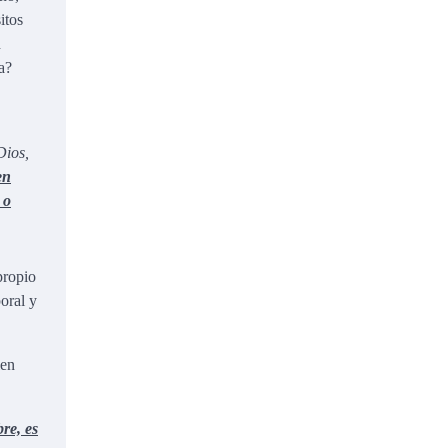
itos
d
a?
Dios,
en
 o
propio
oral y
ien
re, es