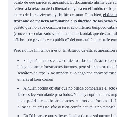
punto de que parece equipararlos. El documento afirma que abra
refiere a la relación de la libertad religiosa en el ámbito de lo 
marco de la convivencia y del bien común. Pues bien,
el docum
traspone de manera automática a la libertad de los actos ex
puesto que no cabe coacción en el acto interno, tampoco cabría 
(concepto secularizado y meramente horizontal, que descarta a
célebre “en privado y en público” del numeral 2, que suele ent
Pero no nos limitemos a esto. El absurdo de esta equiparación en
Si aplicáramos este razonamiento a los demás actos extern
la ley no puede forzar actos internos, pero sí actos externos
semáforo en rojo. Y no importa si lo hago con convencimien
en aras al bien común.
Alguien podría objetar que no puede compararse el acto d
Dios es ley vinculante para todos. Y la ley suprema, más imp
no se podrían coaccionar los actos externos conformes a la L
humana, en aras no sólo al bien común natural sino también 
En DH parece que subyace la idea de que solamente la 