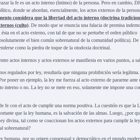
zar la fe es un acto interno (íntimo) de la persona. Pero en cambio, D
político, donde se abordan, esencialmente, los actos externos de la person
ento considera que la libertad del acto interno (doctrina tradiciona
ternos (culto)
. De modo que se enuncia una falacia de premisa indemo
ésta en el acto externo, con tal de que no se perturbe el orden público
bsolutamente el bien común sobrenatural de la comunidad política). De 
enderse como la piedra de toque de la otodoxia doctrinal.
tre actos internos y actos externos se manifiesta en varios puntos, a sa
os regulados por ley, resultaría que ninguna prohibición sería legítima
. Por poner un ejemplo, la ley me fuerza al acto externo de pararme ante
to interno o no. La ley no se mete en eso, solamente me impone una co
e fe con el acto de cumplir una norma positiva. La cuestión es que la 
ortante que la ley humana, es la salvación de las almas. Luego, ¿por q
ey divina, tal como se coaccionan los actos externos para cumplir la le
al sobrenatural?
ley humana, por su origen consensual y democrático en el mundo moder