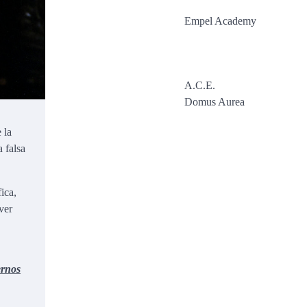
Empel Academy
A.C.E.
Domus Aurea
 la
a falsa
ica,
ver
ernos