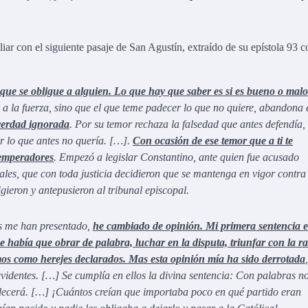
r con el siguiente pasaje de San Agustín, extraído de su epístola 93 c
que se obligue a alguien. Lo que hay que saber es si es bueno o malo
a la fuerza, sino que el que teme padecer lo que no quiere, abandona 
 verdad ignorada
. Por su temor rechaza la falsedad que antes defendía,
r lo que antes no quería. […].
Con ocasión de ese temor que a ti te
s emperadores
. Empezó a legislar Constantino, ante quien fue acusado
ales, que con toda justicia decidieron que se mantenga en vigor contra
igieron y antepusieron al tribunal episcopal.
as me han presentado,
he cambiado de opinión. Mi primera sentencia 
e había que obrar de palabra, luchar en la disputa, triunfar con la r
amos como herejes declarados. Mas esta opinión mía ha sido derrotada
evidentes. […] Se cumplía en ellos la divina sentencia: Con palabras no
decerá. […] ¡Cuántos creían que importaba poco en qué partido eran