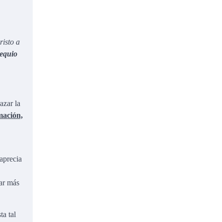
risto a
sequio
azar la
rmación,
 aprecia
dar más
ta tal