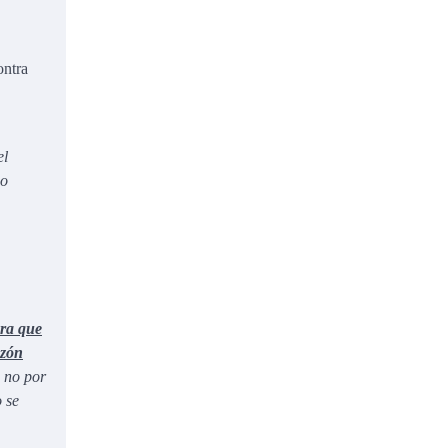
ontra
el
 o
era que
azón
, no por
 se