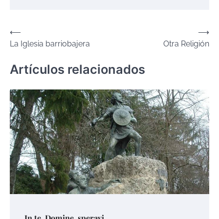
Navegación
⟵
⟶
La Iglesia barriobajera
Otra Religión
de
entradas
Artículos relacionados
In te, Domine, speravi