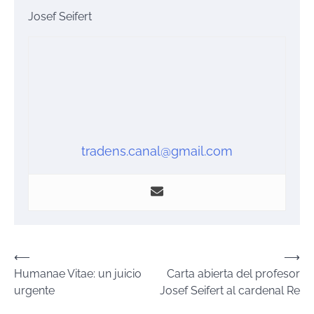
Josef Seifert
tradens.canal@gmail.com
Navegación
⟵
⟶
Humanae Vitae: un juicio
Carta abierta del profesor
de
urgente
Josef Seifert al cardenal Re
entradas